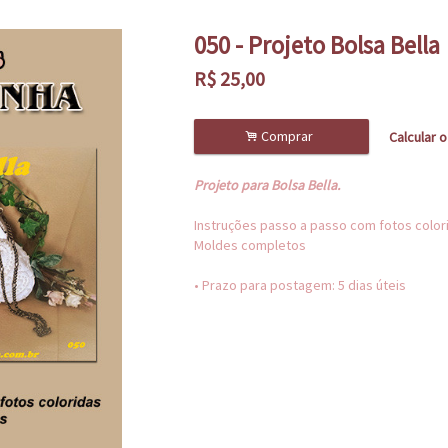
050 - Projeto Bolsa Bella
R$
25,00
.
Comprar
Calcular o
Projeto para Bolsa Bella.
Instruções passo a passo com fotos color
Moldes completos
• Prazo para postagem:
5 dias úteis