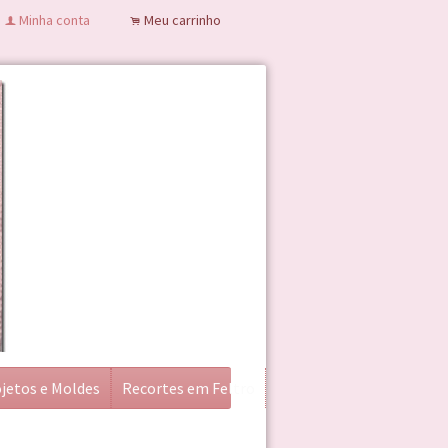
Minha conta
Meu carrinho
f
.
jetos e Moldes
Recortes em Feltro
Correntes
Todos