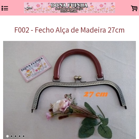
4
.
F002 - Fecho Alça de Madeira 27cm